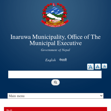
Skip to
main
content
Inaruwa Municipality, Office of The
Municipal Executive
Government of Nepal
English
नेपाली
Search
Search form
Poll