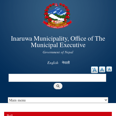
Skip to
main
content
Inaruwa Municipality, Office of The
Municipal Executive
Government of Nepal
English
नेपाली
Search
Search form
Poll