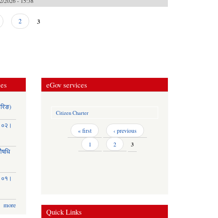
2/2026 - 15:38
3
2
ces
eGov services
ोरिङ)
Citizen Charter
३।०२।
Pages
« first
‹ previous
1
2
3
(औषधि
३।०१।
more
Quick Links