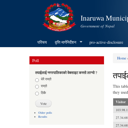
Inaruwa Municip
Government of Nepal
परिचय
वृत्ति मार्गनिर्देशन
pro-active-disclosure
Home
Poll
You ar
तपाई
तपाईलाई नगरपालिकाको वेबसाइट कस्तो लाग्यो ?
Choices
धेरै राम्रो
राम्रो
This tabl
they used
ठिकै
Visitor
103.98.1
Older polls
Results
27.34.68
27.34.68