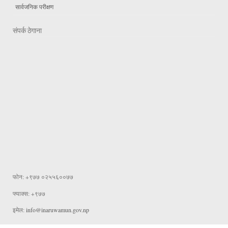
सार्वजनिक परीक्षण
संपर्क ठेगाना
फोन: +९७७ ०२५५६००७७
फ्याक्स: +९७७
इमेल:
info@inaruwamun.gov.np