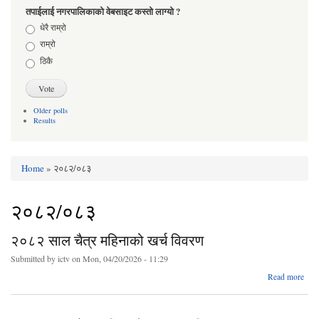
तपाईलाई नगरपालिकाको वेबसाइट कस्तो लाग्यो ?
Choices
धेरै राम्रो
राम्रो
ठिकै
Older polls
Results
Home
» २०८२/०८३
You are here
२०८२/०८३
२०८२ साल चैत्र महिनाको खर्च विवरण
Submitted by
ictv
on Mon, 04/20/2026 - 11:29
abo
Read more
२०
स
चै