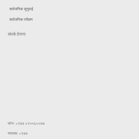
सार्वजनिक सुनुवाई
सार्वजनिक परीक्षण
संपर्क ठेगाना
फोन: +९७७ ०२५५६००७७
फ्याक्स: +९७७