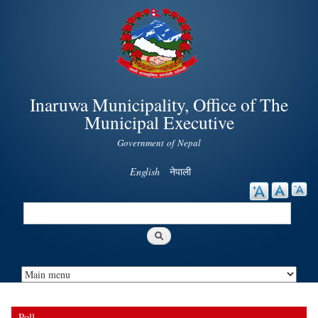
Skip to
main
content
Inaruwa Municipality, Office of The
Municipal Executive
Government of Nepal
English
नेपाली
Search
Search form
Poll