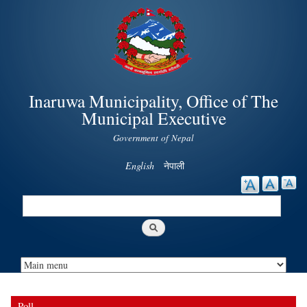
Skip to
main
content
Inaruwa Municipality, Office of The
Municipal Executive
Government of Nepal
English
नेपाली
Search
Search form
Poll