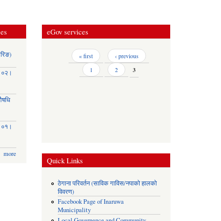
ces
eGov services
ोरिङ)
Pages
« first
‹ previous
1
2
3
३।०२।
(औषधि
३।०१।
more
Quick Links
ठेगाना परिवर्तन (साविक गाविस/नपाको हालको
विवरण)
Facebook Page of Inaruwa
Municipality
Local Governence and Community