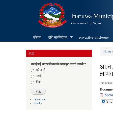
Inaruwa Municip
Government of Nepal
परिचय
वृत्ति मार्गनिर्देशन
pro-active-disclosure
Home
»
Poll
You ar
आ.व. 
तपाईलाई नगरपालिकाको वेबसाइट कस्तो लाग्यो ?
Choices
धेरै राम्रो
लाभग
राम्रो
ठिकै
Submitted
Docume
Socia
Older polls
Results