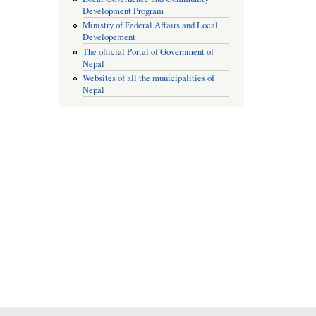
Development Program
Ministry of Federal Affairs and Local
Developement
The official Portal of Government of
Nepal
Websites of all the municipalities of
Nepal