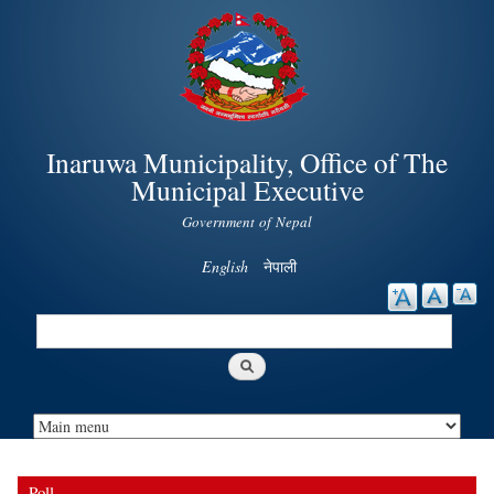
Skip to
main
content
Inaruwa Municipality, Office of The
Municipal Executive
Government of Nepal
English
नेपाली
Search
Search form
Poll