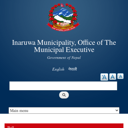
Skip to
main
content
Inaruwa Municipality, Office of The
Municipal Executive
Government of Nepal
English
नेपाली
Search
Search form
Poll