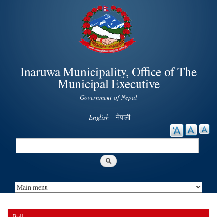
Skip to
main
content
Inaruwa Municipality, Office of The
Municipal Executive
Government of Nepal
English
नेपाली
Search
Search form
Poll