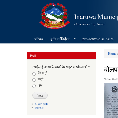
Inaruwa Municip
Government of Nepal
परिचय
वृत्ति मार्गनिर्देशन
pro-active-disclosure
Home
»
Poll
You ar
बोलप
तपाईलाई नगरपालिकाको वेबसाइट कस्तो लाग्यो ?
Choices
धेरै राम्रो
राम्रो
Submitted
ठिकै
Older polls
Results