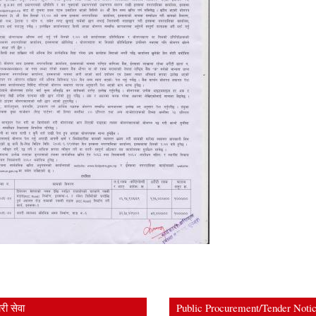
ी सेवा
Public Procurement/Tender Noti