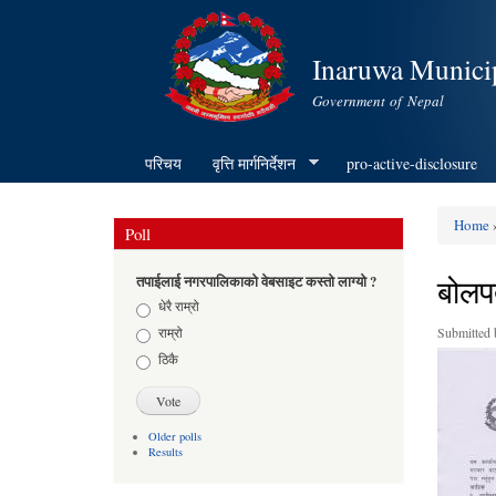
Inaruwa Municip
Government of Nepal
परिचय
वृत्ति मार्गनिर्देशन
pro-active-disclosure
Home
»
Poll
You ar
बोलप
तपाईलाई नगरपालिकाको वेबसाइट कस्तो लाग्यो ?
Choices
धेरै राम्रो
राम्रो
Submitted
ठिकै
Older polls
Results