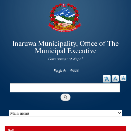
Skip to
main
content
Inaruwa Municipality, Office of The
Municipal Executive
Government of Nepal
English
नेपाली
Search
Search form
Poll