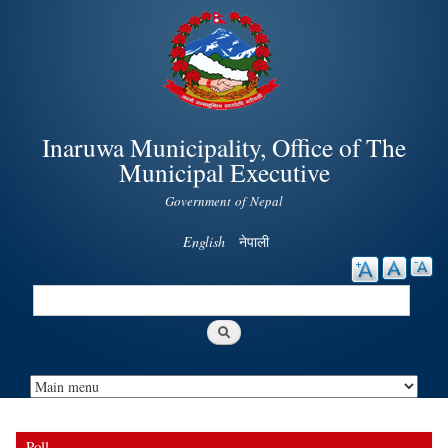
Skip to
main
content
Inaruwa Municipality, Office of The
Municipal Executive
Government of Nepal
English
नेपाली
Search
Search form
Poll