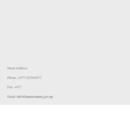
Street Address
Phone: +977 025565077
Fax: +977
Email:
info@inaruwamun.gov.np