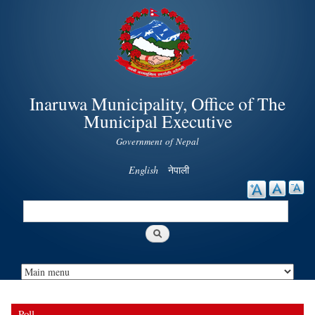
Skip to
main
content
Inaruwa Municipality, Office of The
Municipal Executive
Government of Nepal
English
नेपाली
Search
Search form
Poll