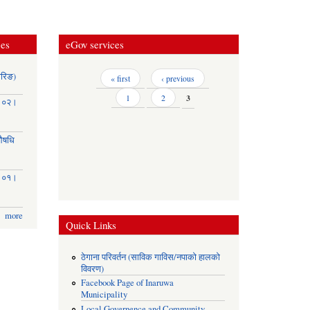
ces
eGov services
ोरिङ)
Pages
« first
‹ previous
1
2
3
३।०२।
(औषधि
३।०१।
more
Quick Links
ठेगाना परिवर्तन (साविक गाविस/नपाको हालको
विवरण)
Facebook Page of Inaruwa
Municipality
Local Governence and Community