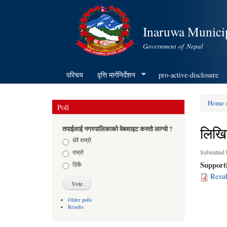
Inaruwa Municip
Government of Nepal
परिचय
वृत्ति मार्गनिर्देशन
pro-active-disclosure
Home
»
Poll
You ar
लिखित
तपाईलाई नगरपालिकाको वेबसाइट कस्तो लाग्यो ?
Choices
धेरै राम्रो
राम्रो
Submitted
Support
ठिकै
Resul
Older polls
Results