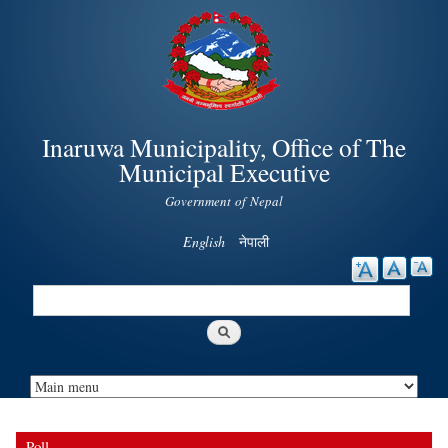
Skip to
main
content
Inaruwa Municipality, Office of The
Municipal Executive
Government of Nepal
English
नेपाली
Search
Search form
Poll