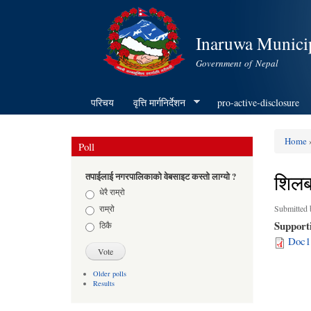
Inaruwa Municip
Government of Nepal
परिचय
वृत्ति मार्गनिर्देशन
pro-active-disclosure
Home
»
Poll
You ar
शिलब
तपाईलाई नगरपालिकाको वेबसाइट कस्तो लाग्यो ?
Choices
धेरै राम्रो
राम्रो
Submitted
Support
ठिकै
Doc1
Older polls
Results