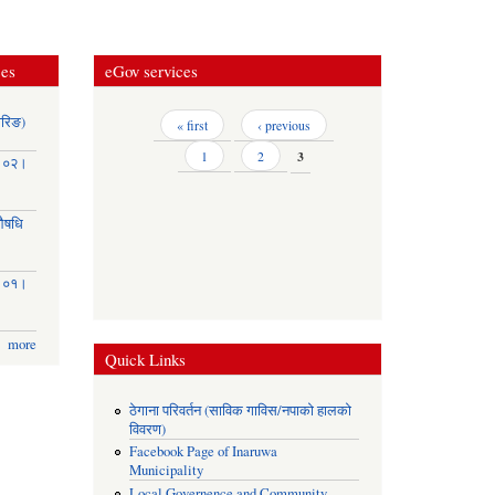
ces
eGov services
ोरिङ)
Pages
« first
‹ previous
1
2
3
३।०२।
(औषधि
३।०१।
more
Quick Links
ठेगाना परिवर्तन (साविक गाविस/नपाको हालको
विवरण)
Facebook Page of Inaruwa
Municipality
Local Governence and Community