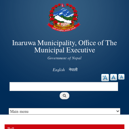
Skip to
main
content
Inaruwa Municipality, Office of The
Municipal Executive
Government of Nepal
English
नेपाली
Search
Search form
Poll