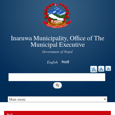
Skip to
main
content
Inaruwa Municipality, Office of The
Municipal Executive
Government of Nepal
English
नेपाली
Search
Search form
Poll