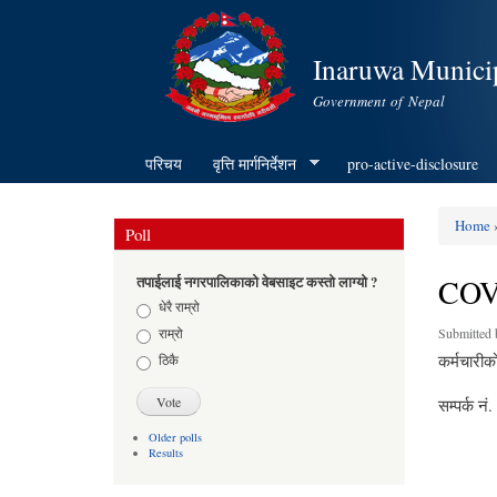
Inaruwa Municip
Government of Nepal
परिचय
वृत्ति मार्गनिर्देशन
pro-active-disclosure
Home
»
Poll
You ar
COVI
तपाईलाई नगरपालिकाको वेबसाइट कस्तो लाग्यो ?
Choices
धेरै राम्रो
राम्रो
Submitted
कर्मचारीक
ठिकै
सम्पर्क 
Older polls
Results