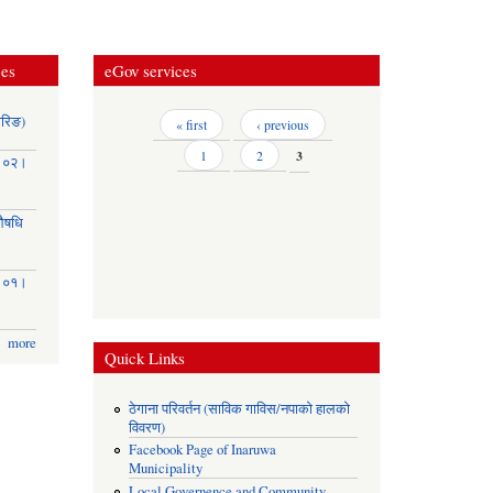
ces
eGov services
ोरिङ)
Pages
« first
‹ previous
1
2
3
३।०२।
(औषधि
३।०१।
more
Quick Links
ठेगाना परिवर्तन (साविक गाविस/नपाको हालको
विवरण)
Facebook Page of Inaruwa
Municipality
Local Governence and Community