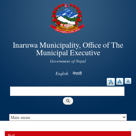
Skip to
main
content
Inaruwa Municipality, Office of The
Municipal Executive
Government of Nepal
English
नेपाली
Search
Search form
Poll