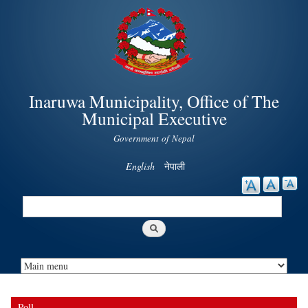
Skip to
main
content
Inaruwa Municipality, Office of The
Municipal Executive
Government of Nepal
English
नेपाली
Search
Search form
Poll