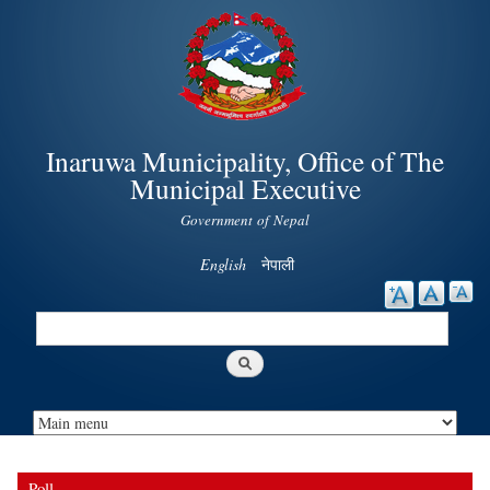
Skip to
main
content
Inaruwa Municipality, Office of The
Municipal Executive
Government of Nepal
English
नेपाली
Search
Search form
Poll