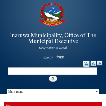
Skip to
main
content
Inaruwa Municipality, Office of The
Municipal Executive
Government of Nepal
English
नेपाली
Search
Search form
Poll