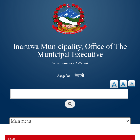
Skip to
main
content
Inaruwa Municipality, Office of The
Municipal Executive
Government of Nepal
English
नेपाली
Search
Search form
Poll