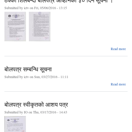
ठेक्का शिलबन्दी बोलपत्र आव्हानको ३० दिने सूचना ।
बोल
Submitted by
ictv
on Fri, 05/06/2016 - 13:15
आव्ह
१५ 
स
ab
Read more
ठ
शिलब
बोल
बोलपत्र सम्बन्धि सूचना
आव्ह
३० 
Submitted by
ictv
on Sun, 03/27/2016 - 11:11
सूच
abo
Read more
बोलप
सम्बन
सू
बोलपत्र स्वीकृतको आशय पत्र
Submitted by
IO
on Thu, 03/17/2016 - 14:43