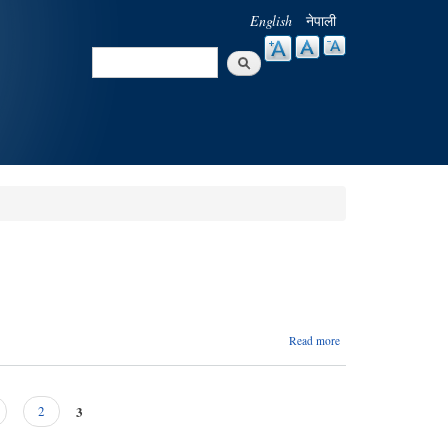
English
नेपाली
Search
Search form
about
Read more
प्रमोद
कुमार
पोखरेल
3
2