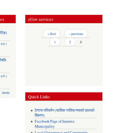
ces
eGov services
ोरिङ)
Pages
« first
‹ previous
1
2
3
३।०२।
(औषधि
३।०१।
more
Quick Links
ठेगाना परिवर्तन (साविक गाविस/नपाको हालको
विवरण)
Facebook Page of Inaruwa
Municipality
Local Governence and Community