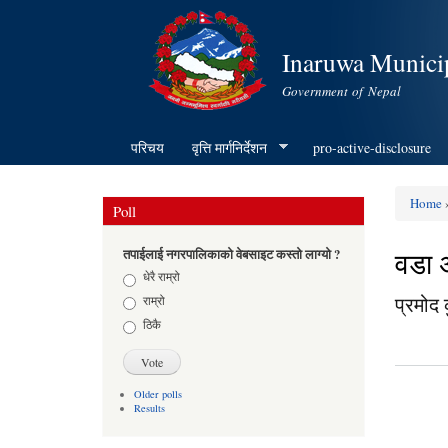
Inaruwa Municip
Government of Nepal
परिचय
वृत्ति मार्गनिर्देशन
pro-active-disclosure
Home
»
Poll
You ar
वडा अ
तपाईलाई नगरपालिकाको वेबसाइट कस्तो लाग्यो ?
Choices
धेरै राम्रो
प्रमोद
राम्रो
ठिकै
Older polls
Results
Pages