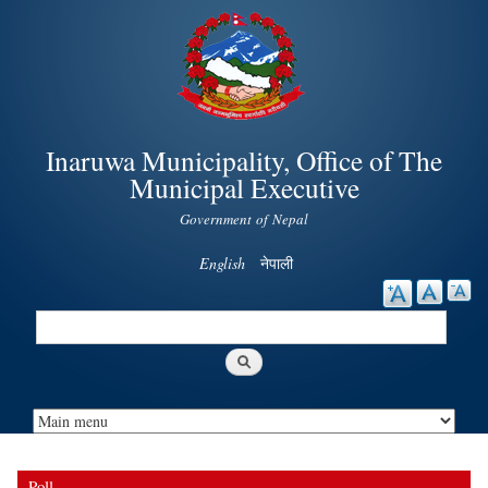
Skip to
main
content
Inaruwa Municipality, Office of The
Municipal Executive
Government of Nepal
English
नेपाली
Search
Search form
Poll