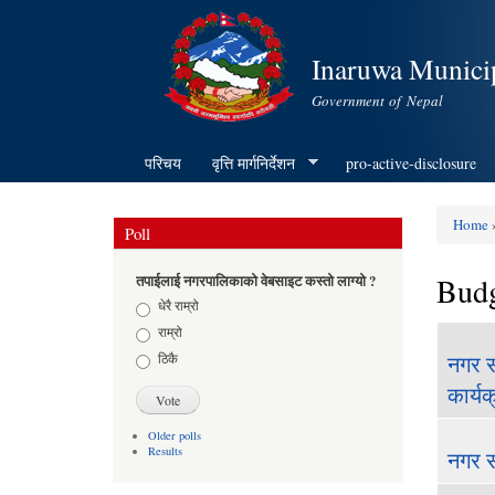
Inaruwa Municip
Government of Nepal
परिचय
वृत्ति मार्गनिर्देशन
pro-active-disclosure
Home
»
Poll
You ar
Budg
तपाईलाई नगरपालिकाको वेबसाइट कस्तो लाग्यो ?
Choices
धेरै राम्रो
राम्रो
ठिकै
नगर स
कार्य
Older polls
Results
नगर स