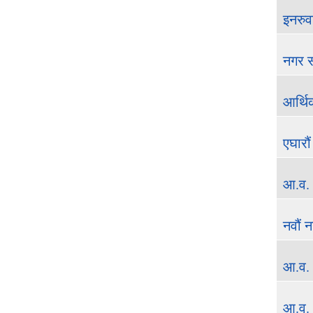
इनरुव
नगर स
आर्थि
एघारौ
आ.व. 
नवौं 
आ.व. 
आ.व. 