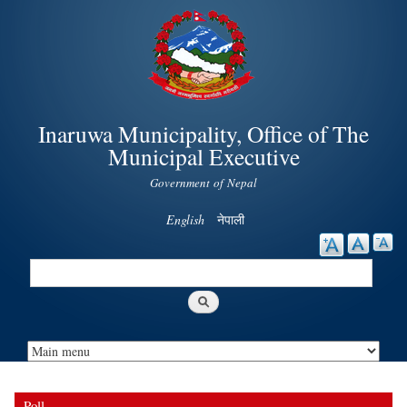
Skip to
main
content
Inaruwa Municipality, Office of The
Municipal Executive
Government of Nepal
English
नेपाली
Search
Search form
Poll