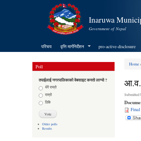
Inaruwa Municip
Government of Nepal
परिचय
वृत्ति मार्गनिर्देशन
pro-active-disclosure
Home
»
Poll
You ar
आ.व.
तपाईलाई नगरपालिकाको वेबसाइट कस्तो लाग्यो ?
Choices
धेरै राम्रो
राम्रो
Submitted
Docume
ठिकै
Final
Older polls
Results