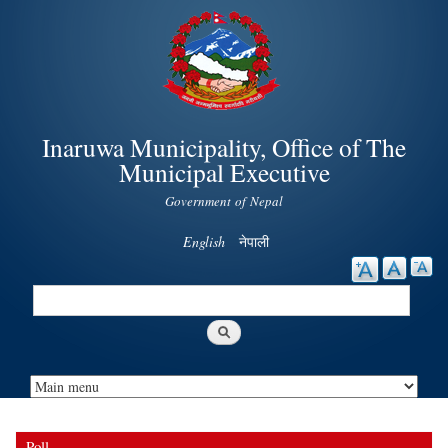
Skip to
main
content
Inaruwa Municipality, Office of The
Municipal Executive
Government of Nepal
English
नेपाली
Search
Search form
Poll