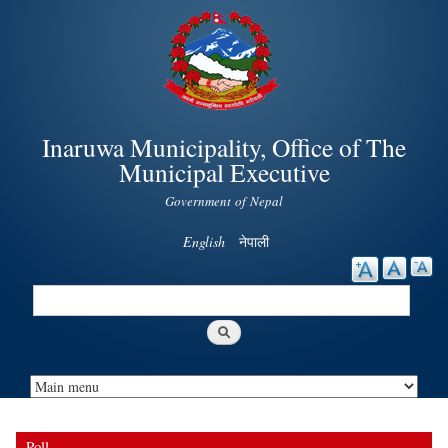
Skip to
main
content
Inaruwa Municipality, Office of The
Municipal Executive
Government of Nepal
English
नेपाली
Search
Search form
Poll