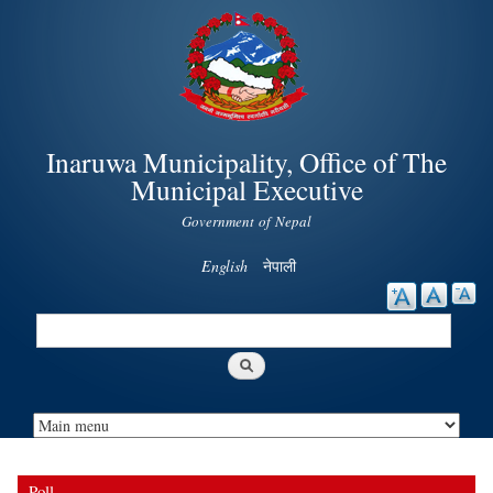
Skip to
main
content
Inaruwa Municipality, Office of The
Municipal Executive
Government of Nepal
English
नेपाली
Search
Search form
Poll