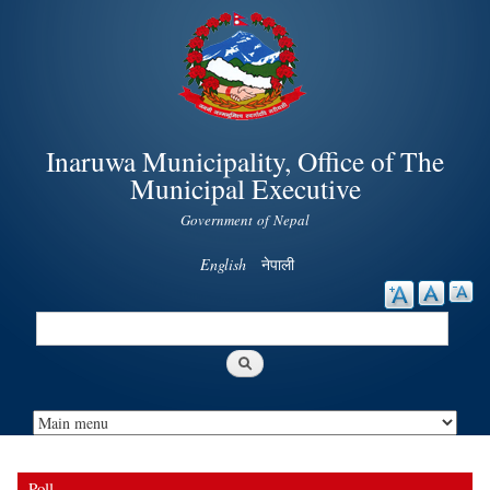
Skip to
main
content
Inaruwa Municipality, Office of The
Municipal Executive
Government of Nepal
English
नेपाली
Search
Search form
Poll