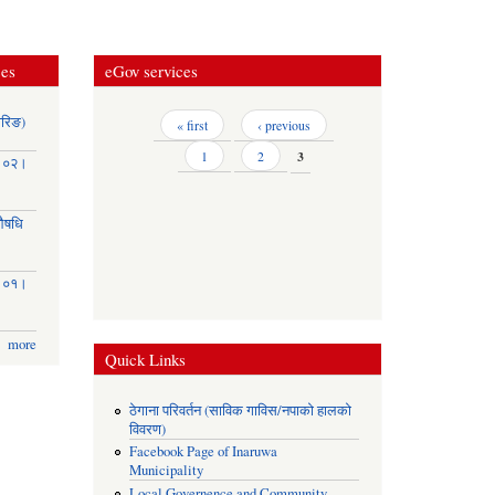
ces
eGov services
ोरिङ)
Pages
« first
‹ previous
1
2
3
३।०२।
(औषधि
३।०१।
more
Quick Links
ठेगाना परिवर्तन (साविक गाविस/नपाको हालको
विवरण)
Facebook Page of Inaruwa
Municipality
Local Governence and Community