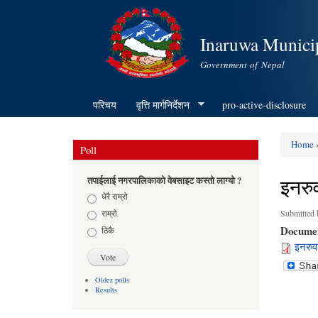
Inaruwa Municip
Government of Nepal
परिचय
वृत्ति मार्गनिर्देशन
pro-active-disclosure
Home
»
Poll
You ar
इनरु
तपाईलाई नगरपालिकाको वेबसाइट कस्तो लाग्यो ?
Choices
धेरै राम्रो
राम्रो
Submitted
Docume
ठिकै
इनरुव
Older polls
Results