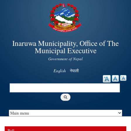
Skip to
main
content
Inaruwa Municipality, Office of The
Municipal Executive
Government of Nepal
English
नेपाली
Search
Search form
Poll