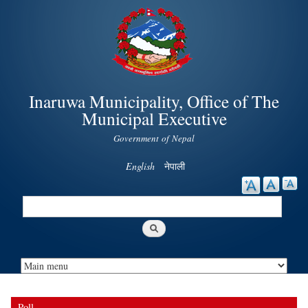
Skip to
main
content
Inaruwa Municipality, Office of The
Municipal Executive
Government of Nepal
English
नेपाली
Search
Search form
Poll