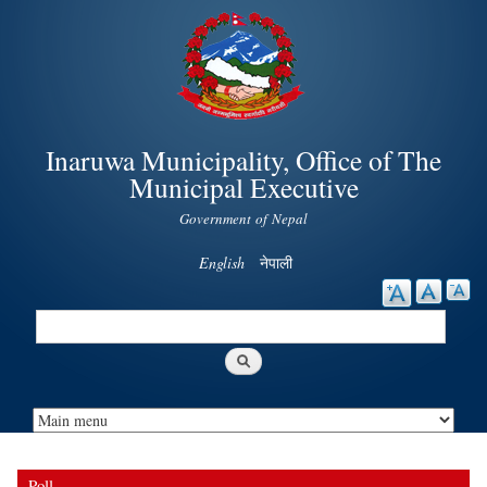
Skip to
main
content
Inaruwa Municipality, Office of The
Municipal Executive
Government of Nepal
English
नेपाली
Search
Search form
Poll