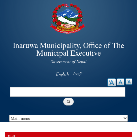
Skip to
main
content
Inaruwa Municipality, Office of The
Municipal Executive
Government of Nepal
English
नेपाली
Search
Search form
Poll