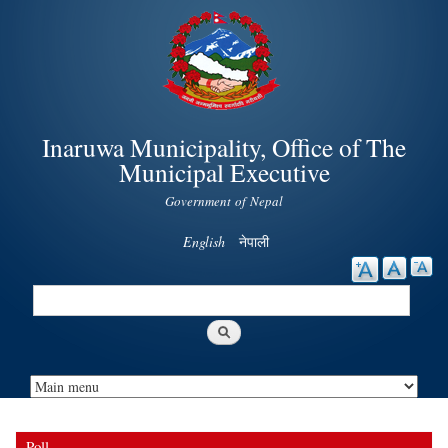
Skip to
main
content
Inaruwa Municipality, Office of The
Municipal Executive
Government of Nepal
English
नेपाली
Search
Search form
Poll