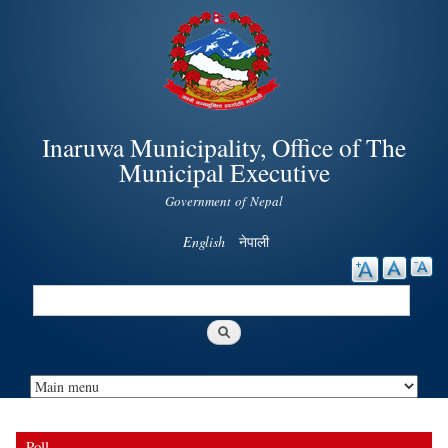
Skip to
main
content
Inaruwa Municipality, Office of The
Municipal Executive
Government of Nepal
English
नेपाली
Search
Search form
Poll