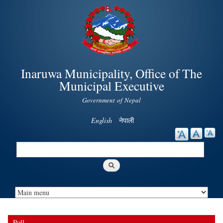
Skip to
main
content
Inaruwa Municipality, Office of The
Municipal Executive
Government of Nepal
English
नेपाली
Search
Search form
Poll