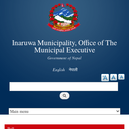
Skip to
main
content
Inaruwa Municipality, Office of The
Municipal Executive
Government of Nepal
English
नेपाली
Search
Search form
Poll