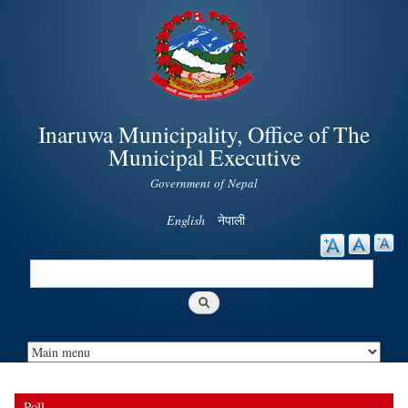
Skip to
main
content
Inaruwa Municipality, Office of The
Municipal Executive
Government of Nepal
English
नेपाली
Search
Search form
Poll