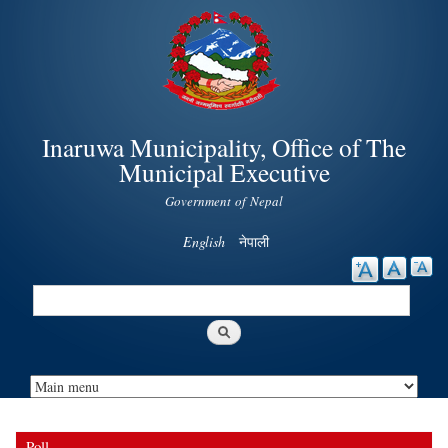
Skip to
main
content
Inaruwa Municipality, Office of The
Municipal Executive
Government of Nepal
English
नेपाली
Search
Search form
Poll