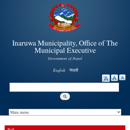
Skip to
main
content
Inaruwa Municipality, Office of The
Municipal Executive
Government of Nepal
English
नेपाली
Search
Search form
Poll