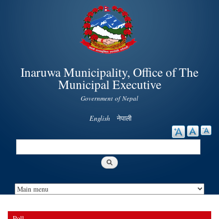
Skip to
main
content
Inaruwa Municipality, Office of The
Municipal Executive
Government of Nepal
English
नेपाली
Search
Search form
Poll