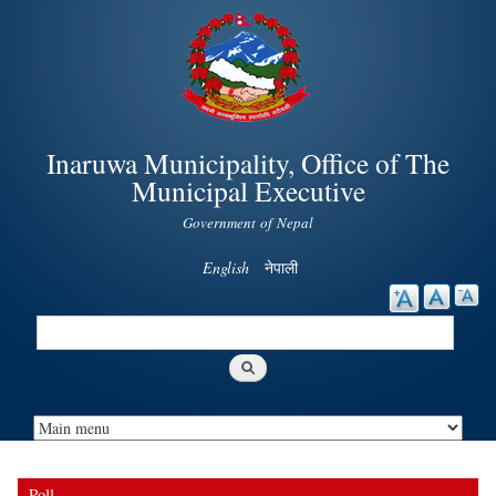
Skip to
main
content
Inaruwa Municipality, Office of The
Municipal Executive
Government of Nepal
English
नेपाली
Search
Search form
Poll