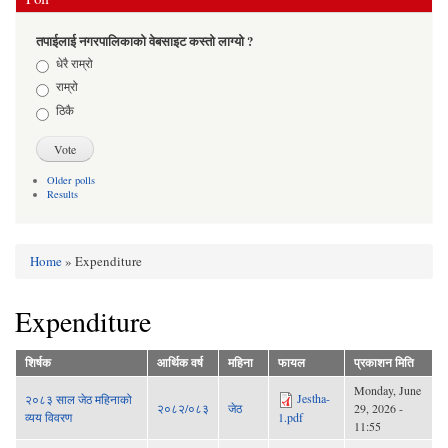
तपाईलाई नगरपालिकाको वेबसाइट कस्तो लाग्यो ?
Choices
धेरै राम्रो
राम्रो
ठिकै
Older polls
Results
Home
» Expenditure
You are here
Expenditure
शिर्षक
आर्थिक वर्ष
महिना
फायल
प्रकाशन मिति
Monday, June
Jestha-
२०८३ साल जेठ महिनाको
२०८२/०८३
जेठ
29, 2026 -
व्यय विवरण
1.pdf
11:55